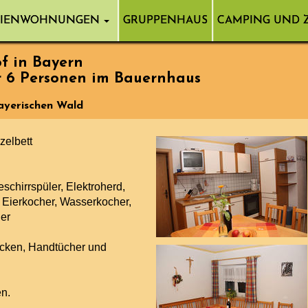
RIENWOHNUNGEN
GRUPPENHAUS
CAMPING UND 
f in Bayern
r 6 Personen im Bauernhaus
ayerischen Wald
zelbett
schirrspüler, Elektroherd,
 Eierkocher, Wasserkocher,
her
cken, Handtücher und
en.