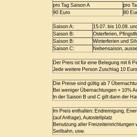
pro Tag Saison A
pro T
90 Euro
80 Eu
Saison A:
15.07. bis 10.09. un
Saison B:
Osterferien, Pfingstf
Saison B:
Winterferien und Si
Saison C:
Nebensaison, ausser
Der Preis ist für eine Belegung mit 6 
Jede weitere Person Zuschlag 10 Euro
Die Preise sind gültig ab 7 Übernacht
Bei weniger Übernachtungen + 10% Auf
In der Saison B und C gilt dann der Ha
Im Preis enthalten: Endreinigung, Ene
(auf Anfrage), Autostellplatz
Benutzung aller Freizeiteinrichtungen 
Seilbahn, usw.