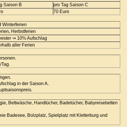
ag Saison B
pro Tag Saison C
ro
70 Euro
d Winterferien
erien, Herbstferien
lvester ⇒ 10% Aufschlag
halb aller Ferien
Personen.
/Tag.
ungen.
schlag in der Saison A.
uptsaisonspreis.
rgie, Bettwäsche, Handtücher, Badetücher, Babyreisebetten
wie Badesee, Bolzplatz, Spielplatz mit Kletterburg und